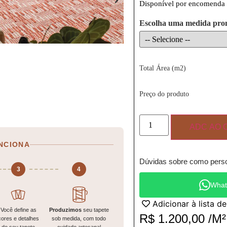
Disponível por encomenda
Escolha uma medida pro
Total Área (m2)
Preço do produto
ADC AO 
NCIONA
Dúvidas sobre como perso
3
4
What
Adicionar à lista d
Você define as
Produzimos
seu tapete
R$
1.200,00
/M²
cores e detalhes
sob medida, com todo