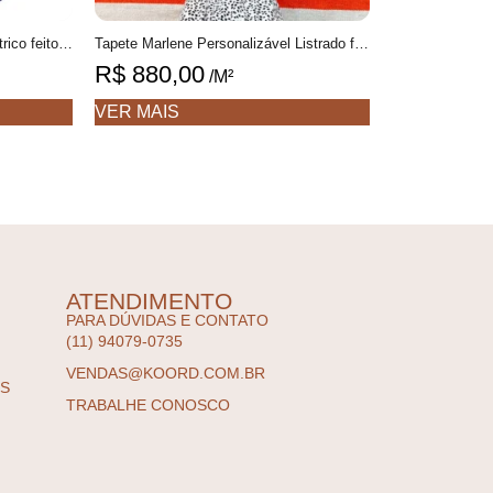
Tapete Pablo redondo 1 Geométrico feito à mão, 100% algodão reciclado
Tapete Marlene Personalizável Listrado feito à mão, 100% algodão reciclado
R$
880,00
/M²
VER MAIS
ATENDIMENTO
PARA DÚVIDAS E CONTATO
(11) 94079-0735
VENDAS@KOORD.COM.BR
ES
TRABALHE CONOSCO