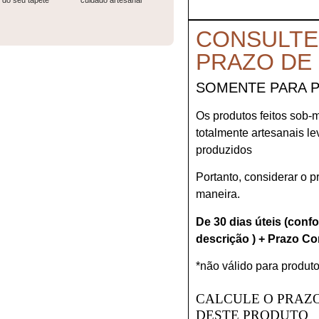
do seu tapete
cuidado artesanal
CONSULTE
PRAZO DE
SOMENTE PARA 
Os produtos feitos sob-
totalmente artesanais l
produzidos
Portanto, considerar o 
maneira.
De 30 dias úteis (conf
descrição ) + Prazo Co
*não válido para produto
CALCULE O PRAZO
DESTE PRODUTO