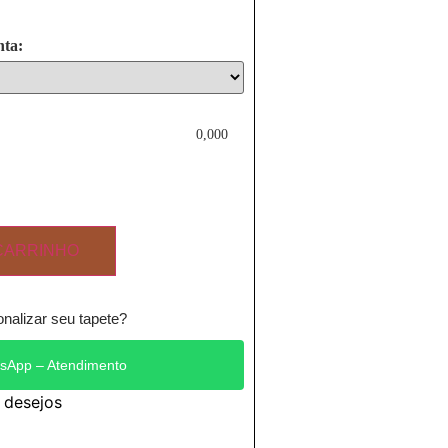
nta:
0,000
CARRINHO
nalizar seu tapete?
sApp – Atendimento
e desejos