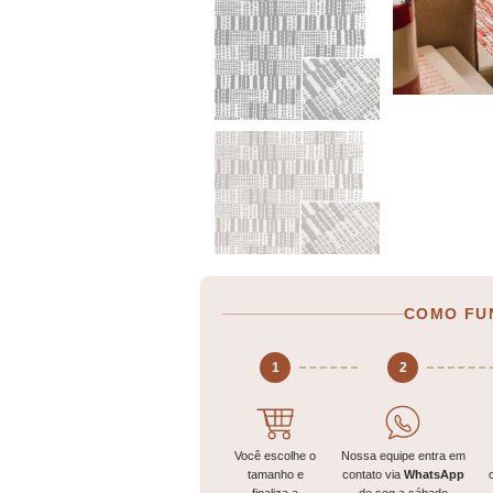
COMO FU
1
2
Você escolhe o
Nossa equipe entra em
tamanho e
contato via
WhatsApp