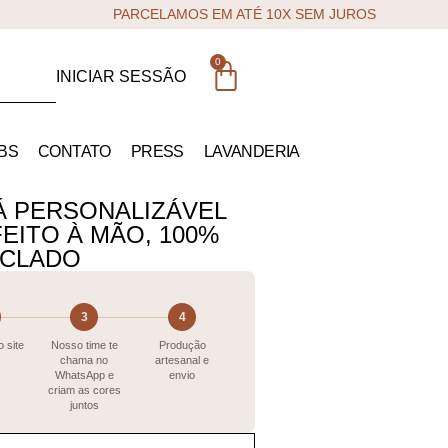
PARCELAMOS EM ATÉ 10X SEM JUROS
0
INICIAR SESSÃO
BS
CONTATO
PRESS
LAVANDERIA
Á PERSONALIZÁVEL
EITO À MÃO, 100%
ICLADO
3
4
 site
Nosso time te
Produção
chama no
artesanal e
WhatsApp e
envio
criam as cores
juntos