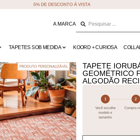
5% DE DESCONTO À VISTA
A MARCA
TAPETES SOB MEDIDA
KOORD + CURIOSA
COLLA
TAPETE IORUB
GEOMÉTRICO F
ALGODÃO REC
1
2
Você escolhe
Compra no
modelo e
tamanho