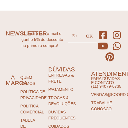
NEWSLETTER
Cadastre seu e-mail e
ganhe 5% de desconto
na primeira compra!
DÚVIDAS
ATENDIMEN
ENTREGAS &
A
QUEM
PARA DÚVIDAS
FRETE
MARCA
E CONTATO
SOMOS
(11) 94079-0735
PAGAMENTO
POLÍTICA DE
VENDAS@KOORD.
PRIVACIDADE
TROCAS &
TRABALHE
DEVOLUÇÕES
POLÍTICA
CONOSCO
COMERCIAL
DÚVIDAS
FREQUENTES
TABELA
DE
CUIDADOS