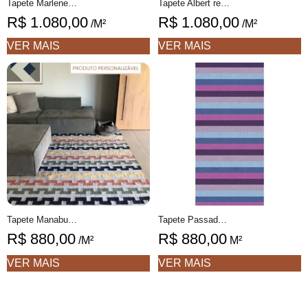
Tapete Marlene redondo 3 listrado feito à mão, 100% algodão reciclado
Tapete Albert redondo 1 desenhado feito à mão, 100% algodão reciclado
R$
1.080,00
R$
1.080,00
/M²
/M²
VER MAIS
VER MAIS
Tapete Manabu Personalizável Geométrico feito à mão, 100% algodão reciclado
Tapete Passadeira Marlene 1 geométrico feito à mão, 100% algodão reciclado
R$
880,00
R$
880,00
/M²
M²
VER MAIS
VER MAIS