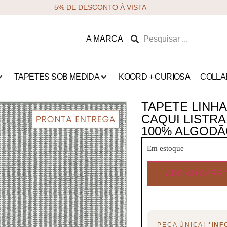
5% DE DESCONTO À VISTA
A MARCA
TAPETES SOB MEDIDA
KOORD + CURIOSA
COLLA
TAPETE LINHA 
CAQUI LISTRA
100% ALGODÃ
Em estoque
ADC AO CARR
PEÇA ÚNICA!
*IN