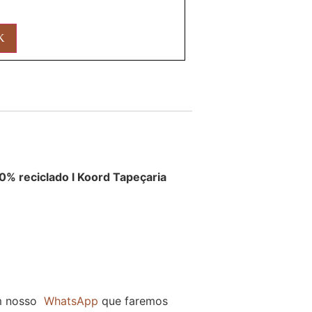
O
0% reciclado l Koord Tapeçaria
m nosso
WhatsApp
que faremos