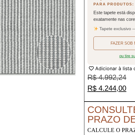
PARA PRODUTOS:
Este tapete está disp
exatamente nas cores
Tapete exclusivo 
FAZER SOB 
ou tire 
Adicionar à lista
R$
4.992,24
R$
4.244,00
CONSULT
PRAZO D
CALCULE O PRA