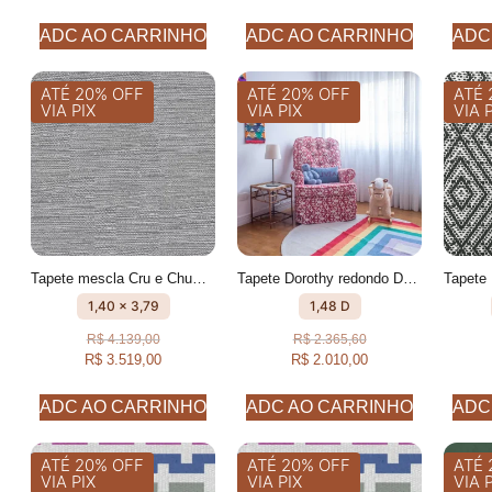
ADC AO CARRINHO
ADC AO CARRINHO
ADC
ATÉ 20% OFF
ATÉ 20% OFF
ATÉ 
VIA PIX
VIA PIX
VIA 
Tapete mescla Cru e Chumbo feito à mão, 100% algodão reciclado
Tapete Dorothy redondo Desenhado feito à mão, 100% algodão reciclado
1,40 x 3,79
1,48 D
R$
4.139,00
R$
2.365,60
R$
3.519,00
R$
2.010,00
ADC AO CARRINHO
ADC AO CARRINHO
ADC
ATÉ 20% OFF
ATÉ 20% OFF
ATÉ 
VIA PIX
VIA PIX
VIA 