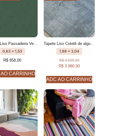
Tapete Liso Passadeira Verde Militar feito à mão, 100% algodão reciclado
Tapete Liso Cotelê de algodão Anis feito à mão
0,63 x 1,53
1,98 x 3,04
R$
858,00
R$
4.695,00
R$
3.990,00
 AO CARRINHO
ADC AO CARRINHO