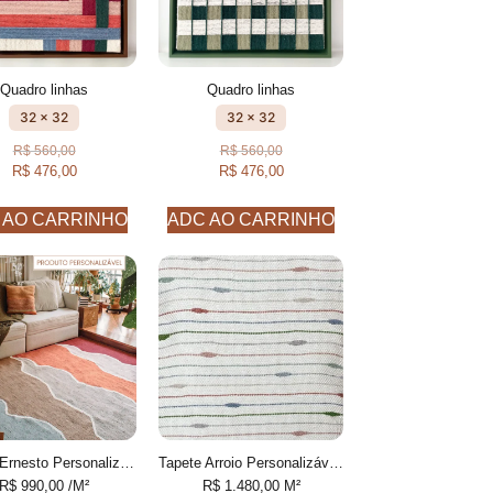
Quadro linhas
Quadro linhas
32 x 32
32 x 32
R$
560,00
R$
560,00
R$
476,00
R$
476,00
 AO CARRINHO
ADC AO CARRINHO
Tapete Ernesto Personalizável feito à mão, 100% algodão reciclado
Tapete Arroio Personalizável desenhado feito à mão, 100% Fios de PET reciclado
R$
990,00
/M²
R$
1.480,00
M²