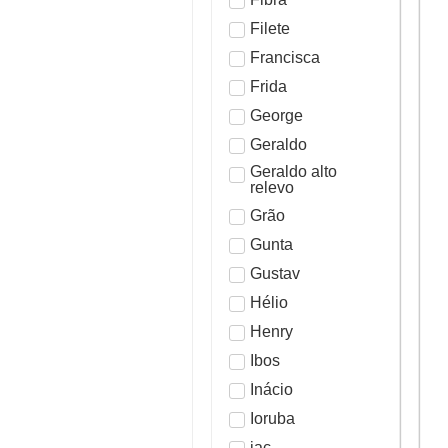
Filete
Francisca
Frida
George
Geraldo
Geraldo alto
relevo
Grão
Gunta
Gustav
Hélio
Henry
Ibos
Inácio
Ioruba
jac