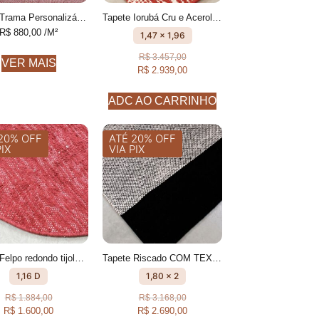
Tapete Trama Personalizável Com textura feito à mão, 100% algodão reciclado
Tapete Iorubá Cru e Acerola geométrico feito à mão, 100% algodão reciclado
R$
880,00
/M²
1,47 x 1,96
R$
3.457,00
VER MAIS
R$
2.939,00
ADC AO CARRINHO
20% OFF
ATÉ 20% OFF
PIX
VIA PIX
Tapete Felpo redondo tijolo Fios peludos feito à mão, 100% algodão reciclado
Tapete Riscado COM TEXTURA FEITO À MÃO, 100% ALGODÃO RECICLADO
1,16 D
1,80 x 2
R$
1.884,00
R$
3.168,00
R$
1.600,00
R$
2.690,00