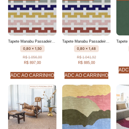
Tapete Manabu Passadeira Geométrico feito à mão, 100% algodão reciclado
Tapete Manabu Passadeira Geométrico feito à mão, 100% algodão reciclado
0,80 x 1,50
0,80 x 1,48
R$
1.056,00
R$
1.041,92
R$
897,00
R$
885,00
ADC
ADC AO CARRINHO
ADC AO CARRINHO