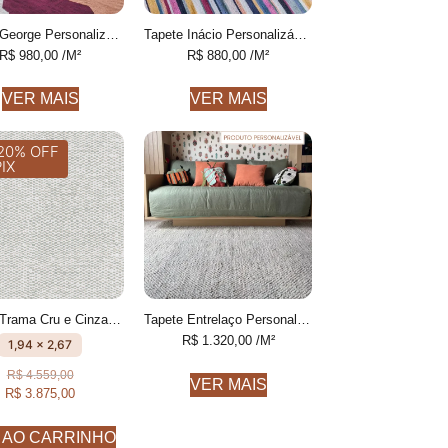
Tapete George Personalizável desenhado feito à mão, 100% algodão reciclado
Tapete Inácio Personalizável Listras Finas colorido feito à mão, 100% algodão reciclado
R$
980,00
/M²
R$
880,00
/M²
VER MAIS
VER MAIS
20% OFF
PIX
Tapete Trama Cru e Cinza Com textura feito à mão, 100% algodão reciclado
Tapete Entrelaço Personalizável Finas feito à mão, COM FIOS DE PET E ALGODÃO RECICLADO
R$
1.320,00
/M²
1,94 x 2,67
R$
4.559,00
VER MAIS
R$
3.875,00
 AO CARRINHO