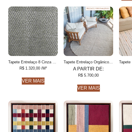
Tapete Entrelaço 8 Cinza e Azeitona Finas feito à mão, COM FIOS DE PET E ALGODÃO RECICLADO
Tapete Entrelaço Orgânico Personalizável Formas orgânicas, Feito à mão
R$
1.320,00
/M²
A PARTIR DE:
R$
5.700,00
VER MAIS
VER MAIS