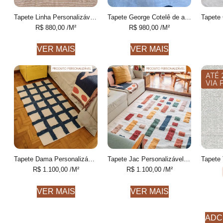
Tapete Linha Personalizável listrado feito à mão, 100% algodão reciclado
Tapete George Cotelê de algodão desenhado feito à mão
R$
880,00
/M²
R$
980,00
/M²
VER MAIS
VER MAIS
ATÉ 
VIA 
Tapete Dama Personalizável Xadrez feito à mão, 100% algodão reciclado
Tapete Jac Personalizável Geométrico colorido feito à mão
R$
1.100,00
/M²
R$
1.100,00
/M²
VER MAIS
VER MAIS
ADC