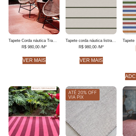
Tapete Corda náutica Trama Personalizável feito à mão
Tapete corda náutica listrado Personalizável feito à mão
R$
980,00
/M²
R$
980,00
/M²
VER MAIS
VER MAIS
ADC
ATÉ 20% OFF
VIA PIX