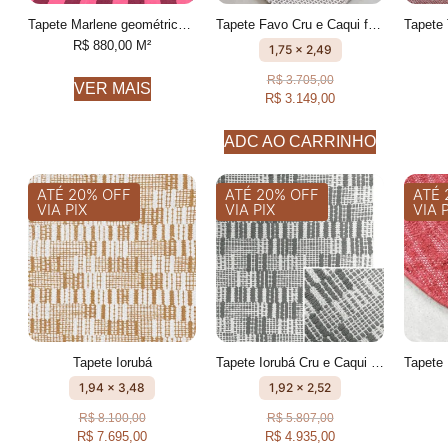
Tapete Marlene geométrico feito à mão, 100% algodão reciclado
Tapete Favo Cru e Caqui feito à mão, 100% algodão reciclado
R$
880,00
M²
1,75 x 2,49
R$
3.705,00
VER MAIS
R$
3.149,00
ADC AO CARRINHO
ATÉ 20% OFF
ATÉ 20% OFF
ATÉ 
VIA PIX
VIA PIX
VIA 
Tapete Iorubá
Tapete Iorubá Cru e Caqui geométrico feito à mão, 100% algodão reciclado
1,94 x 3,48
1,92 x 2,52
R$
8.100,00
R$
5.807,00
R$
7.695,00
R$
4.935,00