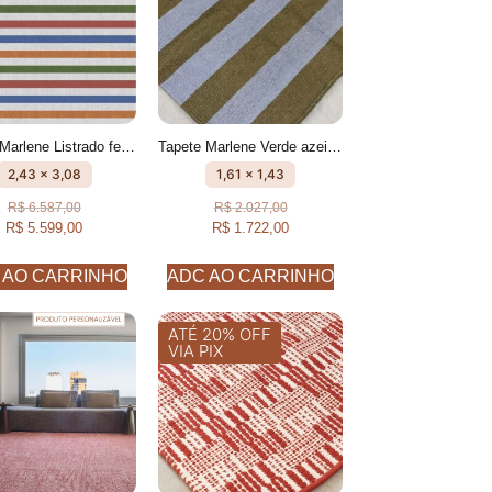
Tapete Marlene Listrado feito à mão, 100% algodão reciclado
Tapete Marlene Verde azeitona e Azul Celeste Listrado feito à mão, 100% algodão reciclado
2,43 x 3,08
1,61 x 1,43
R$
6.587,00
R$
2.027,00
R$
5.599,00
R$
1.722,00
 AO CARRINHO
ADC AO CARRINHO
ATÉ 20% OFF
VIA PIX