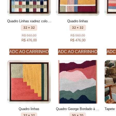
Quadro Linhas xadrez colorido
Quadro linhas
32 x 32
32 x 32
R$
560,00
R$
560,00
R$
476,00
R$
476,00
ADC AO CARRINHO
ADC AO CARRINHO
ADC
Quadro linhas
Quadro George Bordado à mão
32 x 32
50 x 70