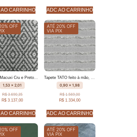
 AO CARRINHO
ADC AO CARRINHO
20% OFF
ATÉ 20% OFF
PIX
VIA PIX
Tapete Macuxi Cru e Preto feito à mão, 100% algodão reciclado
Tapete TATO feito à mão, 100% algodão reciclado
1,53 x 2,01
0,90 x 1,98
R$
3.690,35
R$
1.569,00
R$
3.137,00
R$
1.334,00
 AO CARRINHO
ADC AO CARRINHO
20% OFF
ATÉ 20% OFF
PIX
VIA PIX