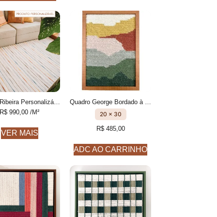
Tapete Ribeira Personalizável Listrado feito à mão, 100% algodão reciclado
Quadro George Bordado à mão
R$
990,00
/M²
20 x 30
R$
485,00
VER MAIS
ADC AO CARRINHO