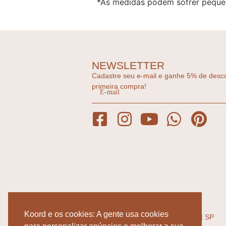
*As medidas podem sofrer pequen
NEWSLETTER
Cadastre seu e-mail e ganhe 5% de desc
primeira compra!
ENDEREÇOS
RUA: JOSÉ MARIA LISBOA 1002,
Koord e os cookies: A gente usa cookies
JARDIM PAULISTA - SÃO PAULO | SP
SEG-SEXTA 10:00 - 19:00