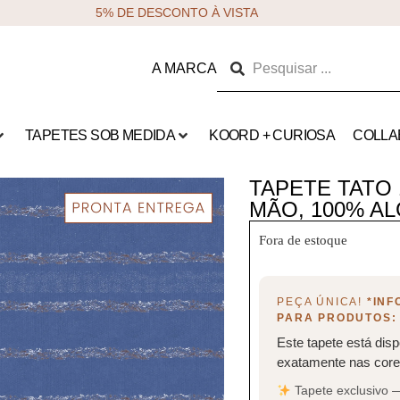
5% DE DESCONTO À VISTA
A MARCA
TAPETES SOB MEDIDA
KOORD + CURIOSA
COLLA
TAPETE TATO 1
MÃO, 100% A
Fora de estoque
PEÇA ÚNICA!
*IN
PARA PRODUTOS:
Este tapete está disp
exatamente nas cores
Tapete exclusivo 