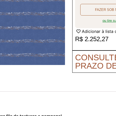
FAZER SOB 
ou tire 
Adicionar à lista
R$
2.252,27
CONSULT
PRAZO D