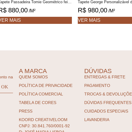
Tapete Passadeira Tomie Geométrico feito à mão, 100% algodão reciclado
R$
880,00
R$
980,00
/M²
/M²
VER MAIS
VER MAIS
A MARCA
DÚVIDAS
onto na
QUEM SOMOS
ENTREGAS & FRETE
POLÍTICA DE PRIVACIDADE
PAGAMENTO
POLÍTICA COMERCIAL
TROCAS & DEVOLUÇÕ
TABELA DE CORES
DÚVIDAS FREQUENTES
PRESS
CUIDADOS ESPECIAIS
KOORD CREATIVELOOM
LAVANDERIA
CNPJ: 30.841.760/0001-92