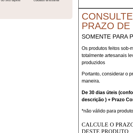
do seu tapete
cuidado artesanal
CONSULTE
PRAZO DE
SOMENTE PARA 
Os produtos feitos sob-
totalmente artesanais l
produzidos
Portanto, considerar o 
maneira.
De 30 dias úteis (conf
descrição ) + Prazo Co
*não válido para produto
CALCULE O PRAZO
DESTE PRODUTO