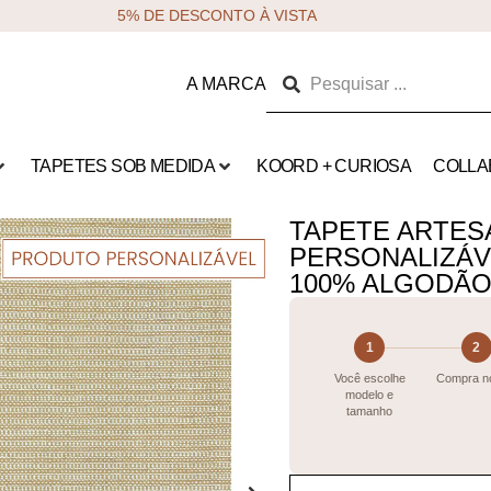
5% DE DESCONTO À VISTA
A MARCA
TAPETES SOB MEDIDA
KOORD + CURIOSA
COLLA
TAPETE ARTES
PERSONALIZÁV
100% ALGODÃO
1
2
Você escolhe
Compra no
modelo e
tamanho