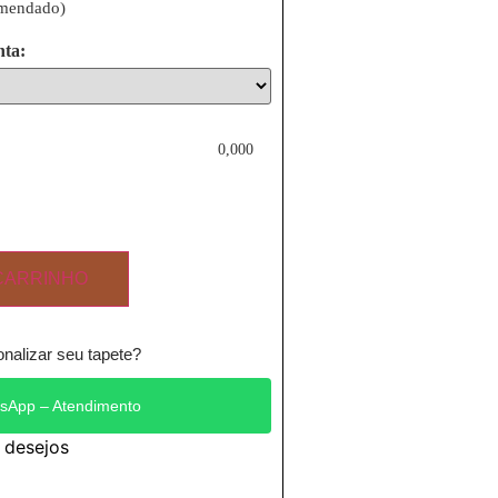
omendado)
nta:
0,000
CARRINHO
nalizar seu tapete?
sApp – Atendimento
e desejos