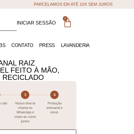
PARCELAMOS EM ATÉ 10X SEM JUROS
0
INICIAR SESSÃO
BS
CONTATO
PRESS
LAVANDERIA
ANAL RAIZ
EL FEITO À MÃO,
 RECICLADO
3
4
 site
Nosso time te
Produção
chama no
artesanal e
WhatsApp e
envio
criam as cores
juntos