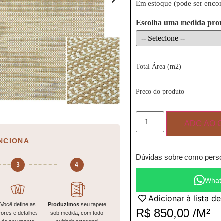
Em estoque (pode ser enc
Escolha uma medida pro
Total Área (m2)
Preço do produto
ADC AO 
NCIONA
Dúvidas sobre como perso
3
4
What
Adicionar à lista d
Você define as
Produzimos
seu tapete
R$
850,00
/M²
cores e detalhes
sob medida, com todo