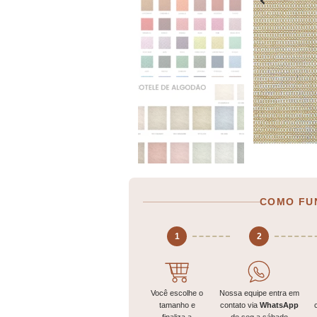
COMO FU
1
2
Você escolhe o
Nossa equipe entra em
tamanho e
contato via
WhatsApp