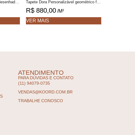
Tapete George Personalizável desenhado feito à mão, 100% algodão reciclado
Tapete Dora Personalizável geométrico feito à mão, 100% algodão reciclado
R$
880,00
/M²
VER MAIS
ATENDIMENTO
PARA DÚVIDAS E CONTATO
(11) 94079-0735
VENDAS@KOORD.COM.BR
ES
TRABALHE CONOSCO