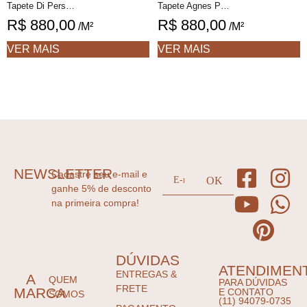
Tapete Di Personalizável desenhado feito à mão, 100% algodão reciclado
Tapete Agnes Personalizável geométrico feito à mão, 100% algodão reciclado
R$
880,00
R$
880,00
/M²
/M²
VER MAIS
VER MAIS
NEWSLETTER
Cadastre seu e-mail e
ganhe 5% de desconto
na primeira compra!
DÚVIDAS
ATENDIMEN
ENTREGAS &
A
QUEM
PARA DÚVIDAS
FRETE
MARCA
E CONTATO
SOMOS
(11) 94079-0735