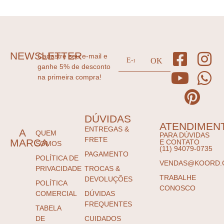
NEWSLETTER
Cadastre seu e-mail e
ganhe 5% de desconto
na primeira compra!
DÚVIDAS
ATENDIMEN
ENTREGAS &
A
QUEM
PARA DÚVIDAS
FRETE
MARCA
E CONTATO
SOMOS
(11) 94079-0735
PAGAMENTO
POLÍTICA DE
VENDAS@KOORD.
PRIVACIDADE
TROCAS &
TRABALHE
DEVOLUÇÕES
POLÍTICA
CONOSCO
COMERCIAL
DÚVIDAS
FREQUENTES
TABELA
DE
CUIDADOS