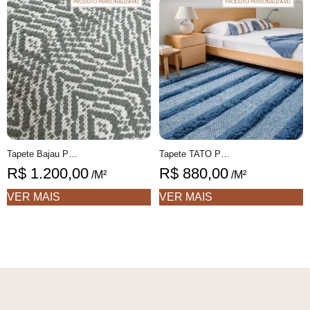
Tapete Bajau Personalizável geométrico feito à mão, 100% algodão reciclado
Tapete TATO Personalizável com Texturas feito à mão, 100% algodão reciclado
R$
1.200,00
R$
880,00
/M²
/M²
VER MAIS
VER MAIS