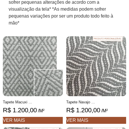
sofrer pequenas alterações de acordo com a
visualização da tela* *As medidas podem sofrer
pequenas variações por ser um produto todo feito à
mão*
Tapete Macuxi 1 Cru e Caqui geométrico feito à mão, 100% algodão reciclado
Tapete Navajo Personalizável geométrico feito à mão, 100% algodão reciclado
R$
1.200,00
R$
1.200,00
/M²
/M²
VER MAIS
VER MAIS