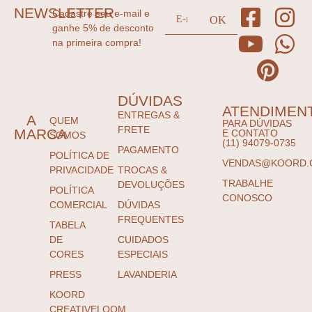
NEWSLETTER
Cadastre seu e-mail e
ganhe 5% de desconto
na primeira compra!
DÚVIDAS
ATENDIMEN
ENTREGAS &
A
QUEM
PARA DÚVIDAS
FRETE
MARCA
E CONTATO
SOMOS
(11) 94079-0735
PAGAMENTO
POLÍTICA DE
VENDAS@KOORD.
PRIVACIDADE
TROCAS &
TRABALHE
DEVOLUÇÕES
POLÍTICA
CONOSCO
COMERCIAL
DÚVIDAS
FREQUENTES
TABELA
DE
CUIDADOS
CORES
ESPECIAIS
PRESS
LAVANDERIA
KOORD
CREATIVELOOM