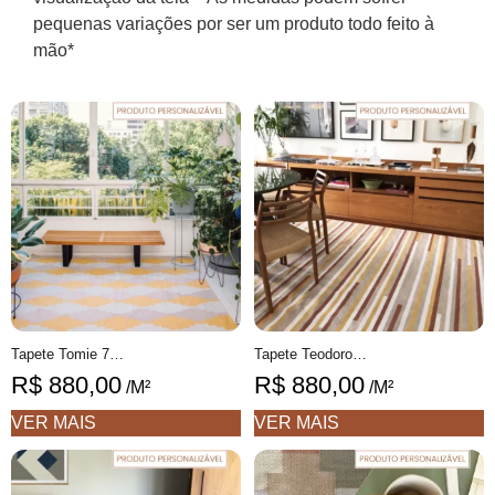
pequenas variações por ser um produto todo feito à
mão*
Tapete Tomie 7 Geométrico feito à mão, 100% algodão reciclado
Tapete Teodoro Personalizável Listrado feito à mão, 100% algodão reciclado
R$
880,00
R$
880,00
/M²
/M²
VER MAIS
VER MAIS