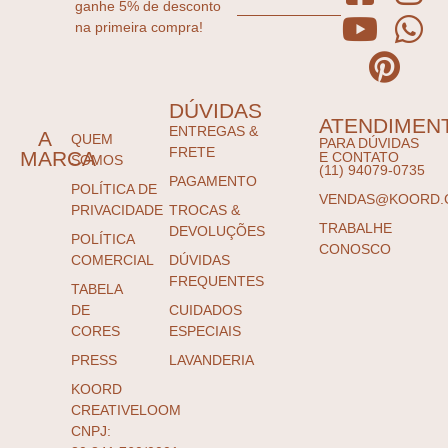
ganhe 5% de desconto
na primeira compra!
DÚVIDAS
ATENDIMEN
ENTREGAS &
A
QUEM
PARA DÚVIDAS
FRETE
MARCA
E CONTATO
SOMOS
(11) 94079-0735
PAGAMENTO
POLÍTICA DE
VENDAS@KOORD.
PRIVACIDADE
TROCAS &
TRABALHE
DEVOLUÇÕES
POLÍTICA
CONOSCO
COMERCIAL
DÚVIDAS
FREQUENTES
TABELA
DE
CUIDADOS
CORES
ESPECIAIS
PRESS
LAVANDERIA
KOORD
CREATIVELOOM
CNPJ: