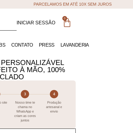
PARCELAMOS EM ATÉ 10X SEM JUROS
0
INICIAR SESSÃO
BS
CONTATO
PRESS
LAVANDERIA
 PERSONALIZÁVEL
EITO À MÃO, 100%
ICLADO
3
4
 site
Nosso time te
Produção
chama no
artesanal e
WhatsApp e
envio
criam as cores
juntos