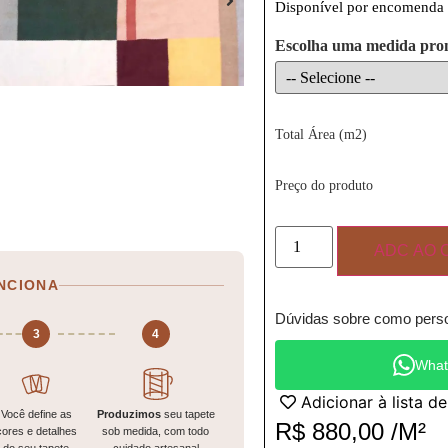
Disponível por encomenda
Escolha uma medida pro
Total Área (m2)
Preço do produto
ADC AO 
NCIONA
Dúvidas sobre como perso
3
4
What
Adicionar à lista d
Você define as
Produzimos
seu tapete
R$
880,00
/M²
cores e detalhes
sob medida, com todo