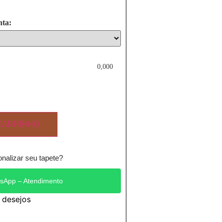
nta:
0,000
CARRINHO
nalizar seu tapete?
sApp – Atendimento
e desejos