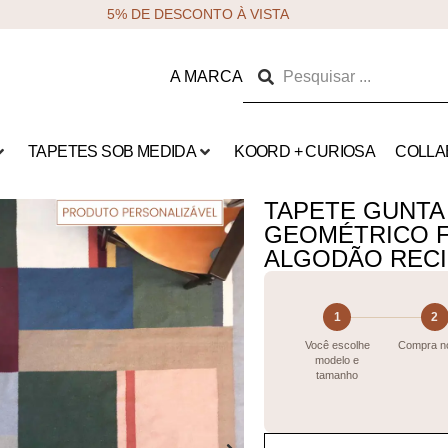
5% DE DESCONTO À VISTA
A MARCA
TAPETES SOB MEDIDA
KOORD + CURIOSA
COLLA
TAPETE GUNTA
GEOMÉTRICO F
ALGODÃO REC
1
2
Você escolhe
Compra no
modelo e
tamanho