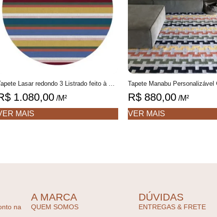
Tapete Lasar redondo 3 Listrado feito à mão, 100% algodão reciclado
R$
1.080,00
R$
880,00
/M²
/M²
VER MAIS
VER MAIS
A MARCA
DÚVIDAS
onto na
QUEM SOMOS
ENTREGAS & FRETE