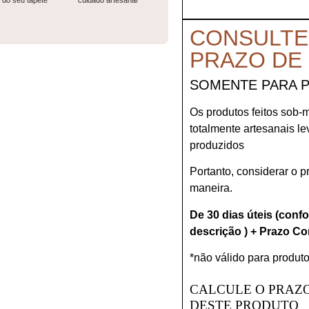
do seu tapete
cuidado artesanal
CONSULTE
PRAZO DE
SOMENTE PARA 
Os produtos feitos sob-
totalmente artesanais l
produzidos
Portanto, considerar o 
maneira.
De 30 dias úteis (conf
descrição ) + Prazo Co
*não válido para produto
CALCULE O PRAZO
DESTE PRODUTO