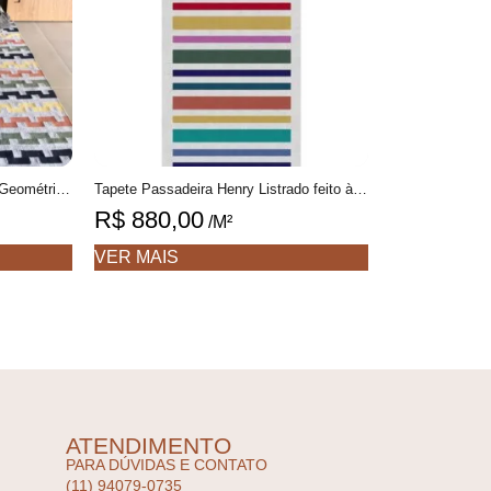
Tapete Manabu Personalizável Geométrico feito à mão, 100% algodão reciclado
Tapete Passadeira Henry Listrado feito à mão, 100% algodão reciclado
R$
880,00
/M²
VER MAIS
ATENDIMENTO
PARA DÚVIDAS E CONTATO
(11) 94079-0735