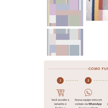
COMO FU
1
2
Você escolhe o
Nossa equipe entra em
tamanho e
contato via
WhatsApp