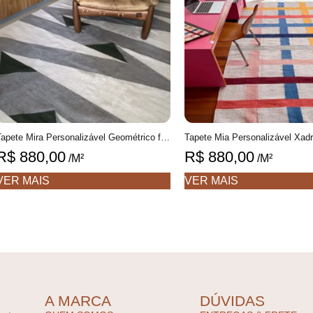
Tapete Mira Personalizável Geométrico feito à mão, 100% algodão reciclado
R$
880,00
R$
880,00
/M²
/M²
VER MAIS
VER MAIS
A MARCA
DÚVIDAS