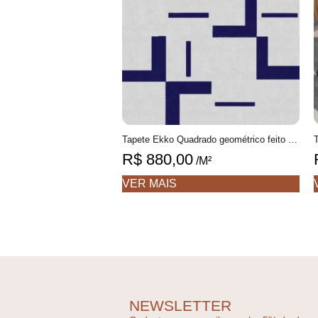
Tapete Ekko Quadrado geométrico feito à mão, 100% algodão reciclado
R$
880,00
/M²
VER MAIS
NEWSLETTER