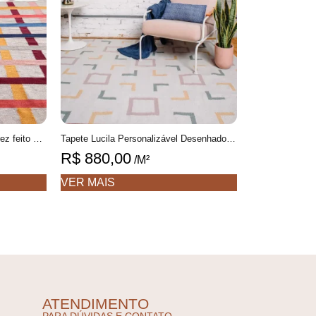
Tapete Mia Personalizável Xadrez feito à mão, 100% algodão reciclado
Tapete Lucila Personalizável Desenhado feito à mão, 100% algodão reciclado
R$
880,00
/M²
VER MAIS
ATENDIMENTO