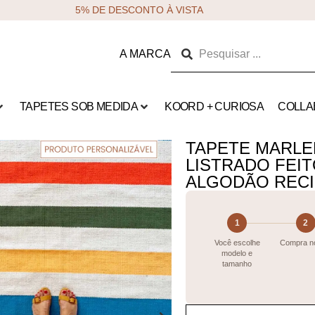
5% DE DESCONTO À VISTA
A MARCA
TAPETES SOB MEDIDA
KOORD + CURIOSA
COLLA
TAPETE MARLE
LISTRADO FEIT
ALGODÃO REC
1
2
Você escolhe
Compra no
modelo e
tamanho