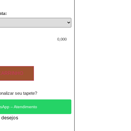
nta:
0,000
CARRINHO
nalizar seu tapete?
sApp – Atendimento
e desejos