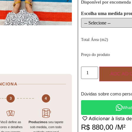
Disponível por encomenda
Escolha uma medida pro
Total Área (m2)
Preço do produto
ADC AO 
NCIONA
Dúvidas sobre como perso
3
4
What
Adicionar à lista d
Você define as
Produzimos
seu tapete
R$
880,00
/M²
cores e detalhes
sob medida, com todo