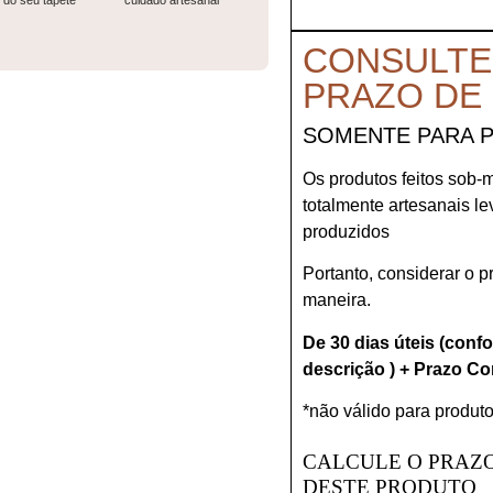
do seu tapete
cuidado artesanal
CONSULTE
PRAZO DE
SOMENTE PARA 
Os produtos feitos sob-
totalmente artesanais l
produzidos
Portanto, considerar o 
maneira.
De 30 dias úteis (conf
descrição ) + Prazo Co
*não válido para produto
CALCULE O PRAZO
DESTE PRODUTO