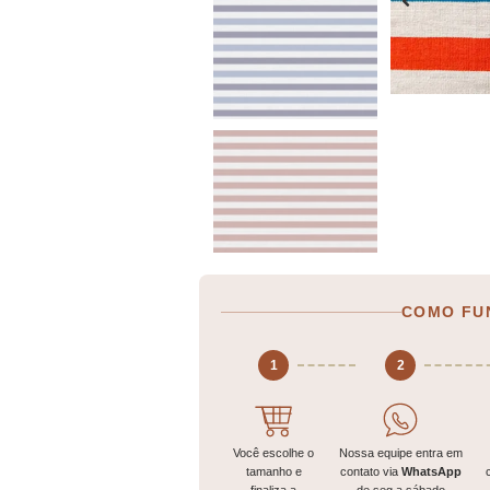
COMO FU
1
2
Você escolhe o
Nossa equipe entra em
tamanho e
contato via
WhatsApp