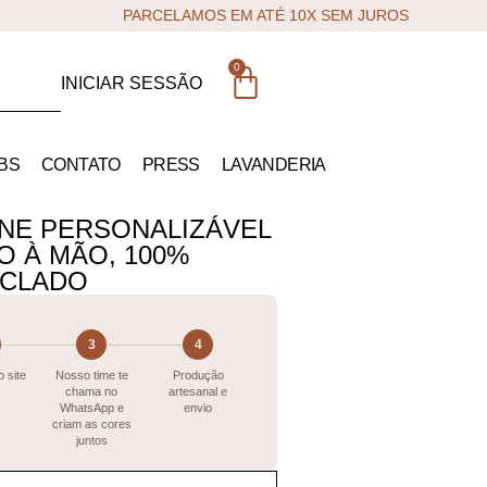
PARCELAMOS EM ATÉ 10X SEM JUROS
0
INICIAR SESSÃO
BS
CONTATO
PRESS
LAVANDERIA
NE PERSONALIZÁVEL
O À MÃO, 100%
ICLADO
3
4
 site
Nosso time te
Produção
chama no
artesanal e
WhatsApp e
envio
criam as cores
juntos