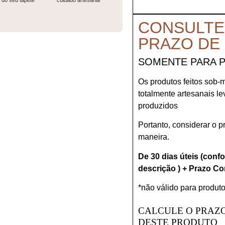
do seu tapete
cuidado artesanal
CONSULTE
PRAZO DE
SOMENTE PARA 
Os produtos feitos sob-
totalmente artesanais l
produzidos
Portanto, considerar o 
maneira.
De 30 dias úteis (conf
descrição ) + Prazo Co
*não válido para produto
CALCULE O PRAZO
DESTE PRODUTO