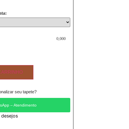
nta:
0,000
CARRINHO
nalizar seu tapete?
sApp – Atendimento
e desejos