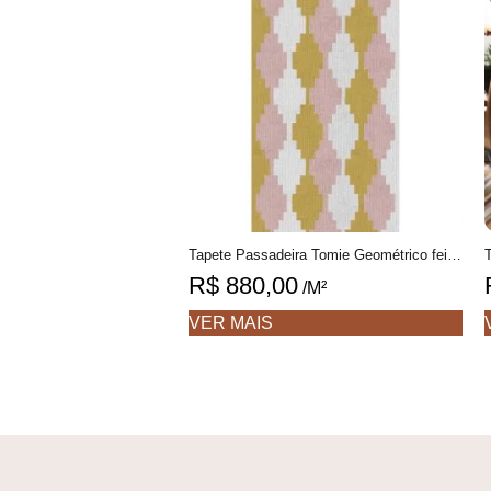
Tapete Passadeira Tomie Geométrico feito à mão, 100% algodão reciclado
R$
880,00
/M²
VER MAIS