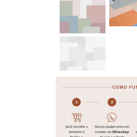
COMO FU
1
2
Você escolhe o
Nossa equipe entra em
tamanho e
contato via
WhatsApp