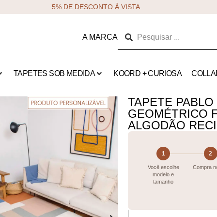
5% DE DESCONTO À VISTA
A MARCA
TAPETES SOB MEDIDA
KOORD + CURIOSA
COLLA
TAPETE PABLO
GEOMÉTRICO F
ALGODÃO REC
1
2
Você escolhe
Compra no
modelo e
tamanho