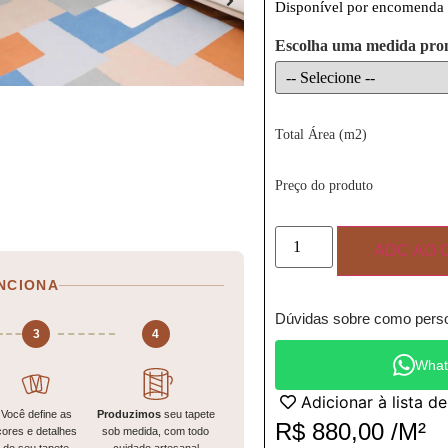
Disponível por encomenda
Escolha uma medida pro
Total Área (m2)
Preço do produto
ADC AO 
NCIONA
Dúvidas sobre como perso
3
4
What
Adicionar à lista d
Você define as
Produzimos
seu tapete
R$
880,00
/M²
cores e detalhes
sob medida, com todo