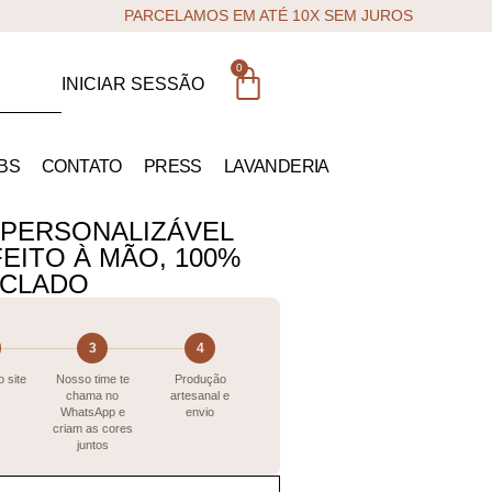
PARCELAMOS EM ATÉ 10X SEM JUROS
0
INICIAR SESSÃO
BS
CONTATO
PRESS
LAVANDERIA
 PERSONALIZÁVEL
EITO À MÃO, 100%
ICLADO
3
4
 site
Nosso time te
Produção
chama no
artesanal e
WhatsApp e
envio
criam as cores
juntos