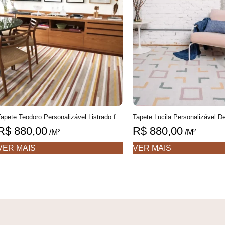
Tapete Teodoro Personalizável Listrado feito à mão, 100% algodão reciclado
R$
880,00
R$
880,00
/M²
/M²
VER MAIS
VER MAIS