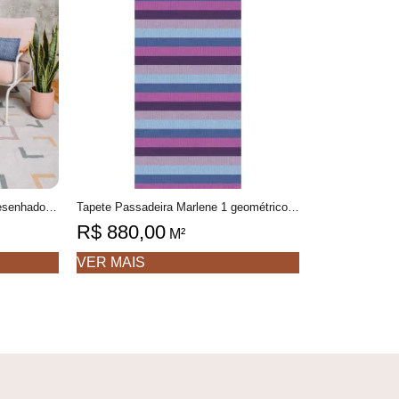
Tapete Lucila Personalizável Desenhado feito à mão, 100% algodão reciclado
Tapete Passadeira Marlene 1 geométrico feito à mão, 100% algodão reciclado
R$
880,00
M²
VER MAIS