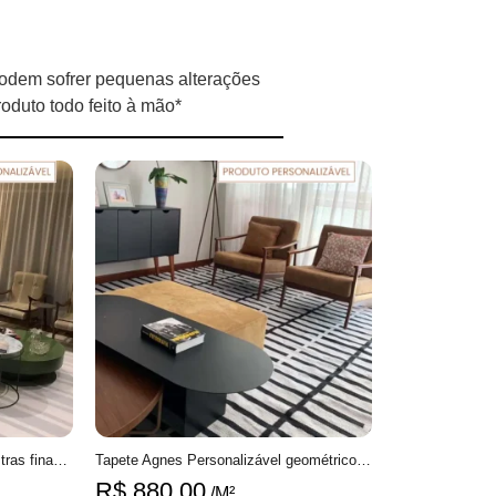
odem sofrer pequenas alterações
oduto todo feito à mão*
Tapete Lasar Personalizável Listras finas feito à mão, 100% algodão reciclado
Tapete Agnes Personalizável geométrico feito à mão, 100% algodão reciclado
R$
880,00
/M²