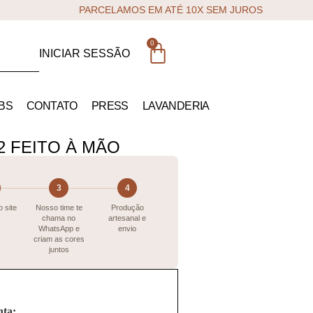
PARCELAMOS EM ATÉ 10X SEM JUROS
0
INICIAR SESSÃO
BS
CONTATO
PRESS
LAVANDERIA
2 FEITO À MÃO
3
4
 site
Nosso time te
Produção
chama no
artesanal e
WhatsApp e
envio
criam as cores
juntos
nta: