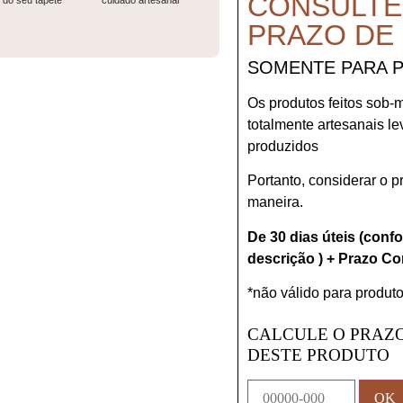
CONSULTE
do seu tapete
cuidado artesanal
PRAZO DE
SOMENTE PARA 
Os produtos feitos sob-
totalmente artesanais l
produzidos
Portanto, considerar o 
maneira.
De 30 dias úteis (conf
descrição ) + Prazo Co
*não válido para produto
CALCULE O PRAZO
DESTE PRODUTO