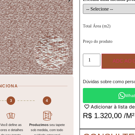
Total Área (m2)
Preço do produto
ADC AO 
Dúvidas sobre como perso
NCIONA
What
3
4
Adicionar à lista d
R$
1.320,00
/M²
Você define as
Produzimos
seu tapete
cores e detalhes
sob medida, com todo