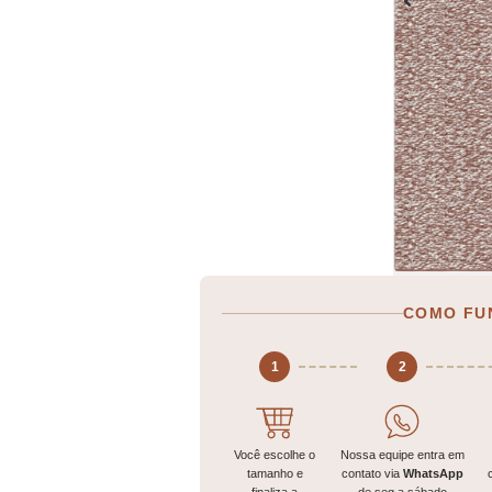
COMO FU
1
2
Você escolhe o
Nossa equipe entra em
tamanho e
contato via
WhatsApp