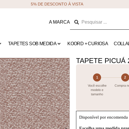
5% DE DESCONTO À VISTA
A MARCA
TAPETES SOB MEDIDA
KOORD + CURIOSA
COLLA
TAPETE PICUÁ 
1
2
Você escolhe
Compra no
modelo e
tamanho
Disponível por encomenda
Escolha uma medida pro