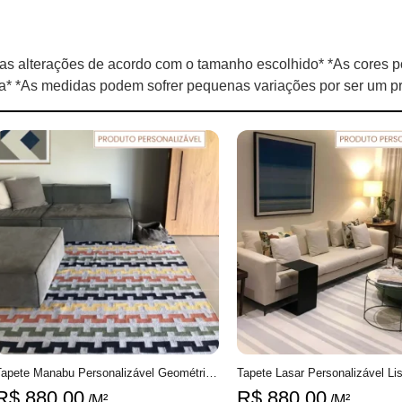
s alterações de acordo com o tamanho escolhido* *As cores p
la* *As medidas podem sofrer pequenas variações por ser um pr
Tapete Manabu Personalizável Geométrico feito à mão, 100% algodão reciclado
R$
880,00
R$
880,00
/M²
/M²