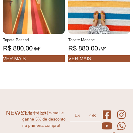
Tapete Passadeira Marlene Geométrico feito à mão, 100% algodão reciclado
Tapete Marlene Personalizável Listrado feito à mão, 100% algodão reciclado
R$
880,00
R$
880,00
/M²
/M²
VER MAIS
VER MAIS
NEWSLETTER
Cadastre seu e-mail e
ganhe 5% de desconto
na primeira compra!