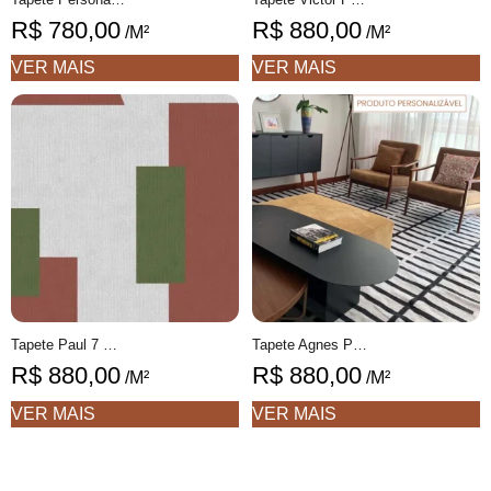
R$
780,00
R$
880,00
/M²
/M²
VER MAIS
VER MAIS
Tapete Paul 7 Geométrico feito à mão, 100% algodão reciclado
Tapete Agnes Personalizável geométrico feito à mão, 100% algodão reciclado
R$
880,00
R$
880,00
/M²
/M²
VER MAIS
VER MAIS