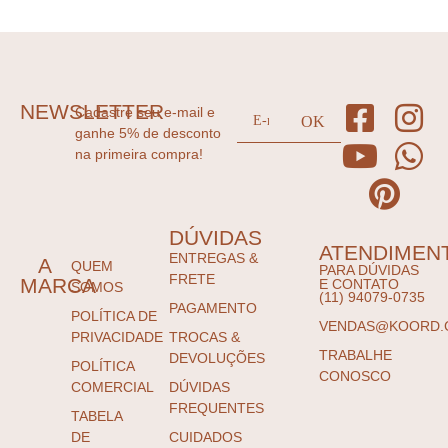
NEWSLETTER
Cadastre seu e-mail e
ganhe 5% de desconto
na primeira compra!
DÚVIDAS
ATENDIMEN
ENTREGAS &
A
QUEM
PARA DÚVIDAS
FRETE
MARCA
E CONTATO
SOMOS
(11) 94079-0735
PAGAMENTO
POLÍTICA DE
VENDAS@KOORD.
PRIVACIDADE
TROCAS &
TRABALHE
DEVOLUÇÕES
POLÍTICA
CONOSCO
COMERCIAL
DÚVIDAS
FREQUENTES
TABELA
DE
CUIDADOS