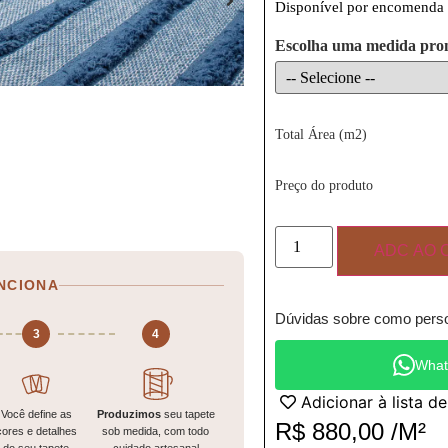
Disponível por encomenda
Escolha uma medida pro
Total Área (m2)
Preço do produto
ADC AO 
NCIONA
Dúvidas sobre como perso
3
4
What
Adicionar à lista d
Você define as
Produzimos
seu tapete
R$
880,00
/M²
cores e detalhes
sob medida, com todo