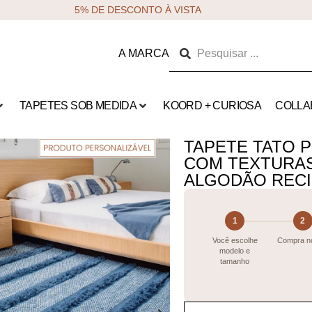
5% DE DESCONTO À VISTA
A MARCA
TAPETES SOB MEDIDA
KOORD + CURIOSA
COLLA
TAPETE TATO 
COM TEXTURAS
ALGODÃO REC
1
2
Você escolhe
Compra no
modelo e
tamanho