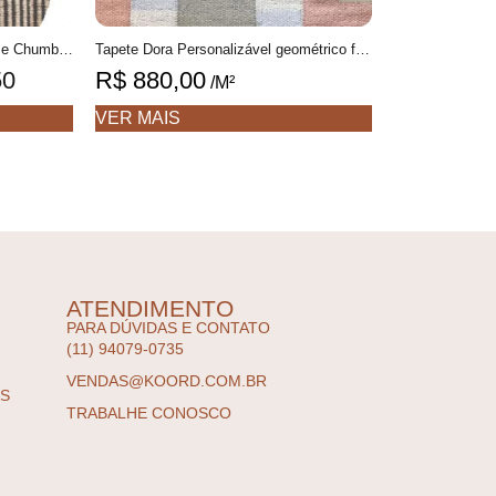
Tapete Cordel Orgânico 1 Bege e Chumbo Formas orgânicas, Feito à mão
Tapete Dora Personalizável geométrico feito à mão, 100% algodão reciclado
50
R$
880,00
/M²
VER MAIS
ATENDIMENTO
PARA DÚVIDAS E CONTATO
(11) 94079-0735
VENDAS@KOORD.COM.BR
ES
TRABALHE CONOSCO