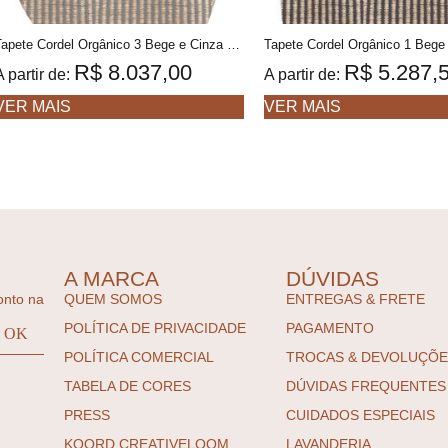
Tapete Cordel Orgânico 3 Bege e Cinza claro Formas orgânicas, Feito à mão COM FIOS DE PET E ALGODÃO RECICLADO
R$
8.037,00
R$
5.287,
A partir de:
A partir de:
VER MAIS
VER MAIS
A MARCA
DÚVIDAS
onto na
QUEM SOMOS
ENTREGAS & FRETE
POLÍTICA DE PRIVACIDADE
PAGAMENTO
POLÍTICA COMERCIAL
TROCAS & DEVOLUÇÕ
TABELA DE CORES
DÚVIDAS FREQUENTES
PRESS
CUIDADOS ESPECIAIS
KOORD CREATIVELOOM
LAVANDERIA