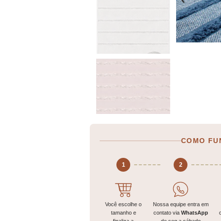
COMO FU
1
2
Você escolhe o
Nossa equipe entra em
tamanho e
contato via
WhatsApp