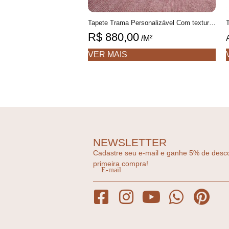
Tapete Trama Personalizável Com textura feito à mão, 100% algodão reciclado
R$
880,00
/M²
VER MAIS
NEWSLETTER
Cadastre seu e-mail e ganhe 5% de desc
primeira compra!