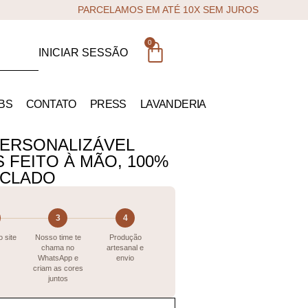
PARCELAMOS EM ATÉ 10X SEM JUROS
0
INICIAR SESSÃO
BS
CONTATO
PRESS
LAVANDERIA
PERSONALIZÁVEL
 FEITO À MÃO, 100%
ICLADO
3
4
 site
Nosso time te
Produção
chama no
artesanal e
WhatsApp e
envio
criam as cores
juntos