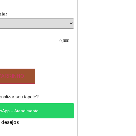
nta:
0,000
CARRINHO
nalizar seu tapete?
sApp – Atendimento
e desejos