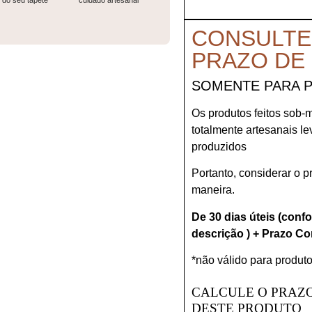
do seu tapete
cuidado artesanal
CONSULTE
PRAZO DE
SOMENTE PARA 
Os produtos feitos sob-
totalmente artesanais l
produzidos
Portanto, considerar o 
maneira.
De 30 dias úteis (conf
descrição ) + Prazo Co
*não válido para produto
CALCULE O PRAZO
DESTE PRODUTO