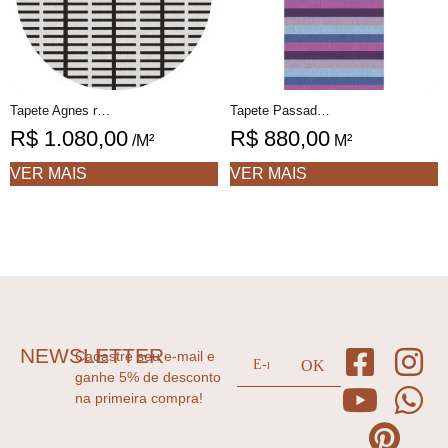
Tapete Agnes redondo 3 geométrico feito à mão, 100% algodão reciclado
Tapete Passadeira Marlene 1 geométrico feito à mão, 100% algodão reciclado
R$
1.080,00
R$
880,00
/M²
M²
VER MAIS
VER MAIS
NEWSLETTER
Cadastre seu e-mail e
ganhe 5% de desconto
na primeira compra!