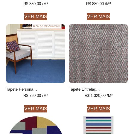
R$
880,00
/M²
R$
880,00
/M²
VER MAIS
VER MAIS
Tapete Personalizável Liso feito à mão, 100% algodão reciclado
Tapete Entrelaço 13 Cinza e Telha, feito à mão COM FIOS DE PET E ALGODÃO RECICLADO
R$
780,00
/M²
R$
1.320,00
/M²
VER MAIS
VER MAIS