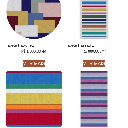
Tapete Pablo redondo 1 Geométrico feito à mão, 100% algodão reciclado
Tapete Passadeira Henry Listrado feito à mão, 100% algodão reciclado
R$
1.080,00
/M²
R$
880,00
/M²
VER MAIS
VER MAIS