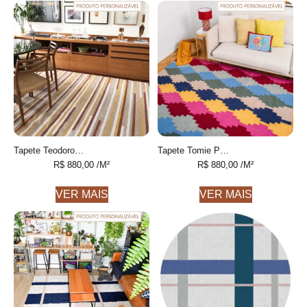
Tapete Teodoro Personalizável Listrado feito à mão, 100% algodão reciclado
Tapete Tomie Personalizável Geométrico feito à mão, 100% algodão reciclado
R$
880,00
/M²
R$
880,00
/M²
VER MAIS
VER MAIS