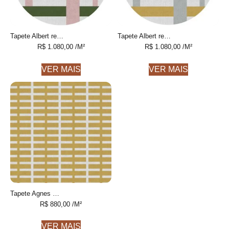
Tapete Albert redondo 1 desenhado feito à mão, 100% algodão reciclado
Tapete Albert redondo 2 desenhado feito à mão, 100% algodão reciclado
R$
1.080,00
/M²
R$
1.080,00
/M²
VER MAIS
VER MAIS
Tapete Agnes Quadrado geométrico feito à mão, 100% algodão reciclado
R$
880,00
/M²
VER MAIS