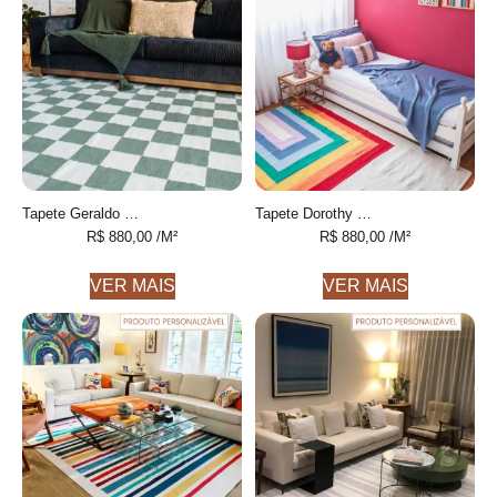
Tapete Geraldo Personalizável xadrez feito à mão, 100% algodão reciclado
Tapete Dorothy Personalizável Desenhado feito à mão, 100% algodão reciclado
R$
880,00
/M²
R$
880,00
/M²
VER MAIS
VER MAIS