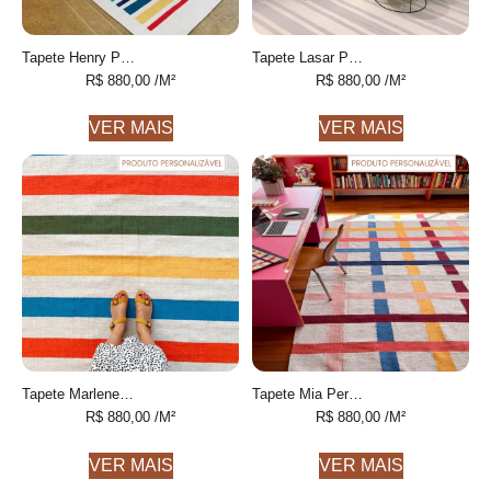
Tapete Henry Personalizável Listrado feito à mão, 100% algodão reciclado
Tapete Lasar Personalizável Listras finas feito à mão, 100% algodão reciclado
R$
880,00
/M²
R$
880,00
/M²
VER MAIS
VER MAIS
Tapete Marlene Personalizável Listrado feito à mão, 100% algodão reciclado
Tapete Mia Personalizável Xadrez feito à mão, 100% algodão reciclado
R$
880,00
/M²
R$
880,00
/M²
VER MAIS
VER MAIS