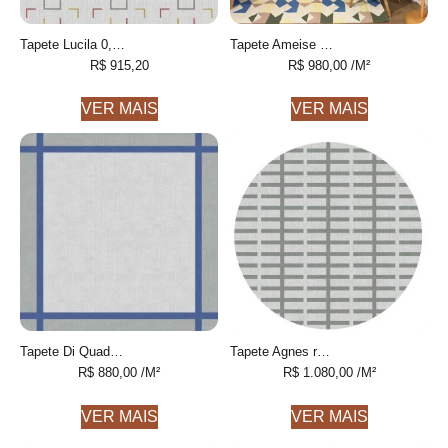
Tapete Lucila 0,80 x 1,30 desenhado feito à mão, 100% algodão reciclado
Tapete Ameise Personalizável geométrico feito à mão, 100% algodão reciclado
R$
915,20
R$
980,00
/M²
VER MAIS
VER MAIS
Tapete Di Quadrado desenhado feito à mão, 100% algodão reciclado
Tapete Agnes redondo 1 geométrico feito à mão, 100% algodão reciclado
R$
880,00
/M²
R$
1.080,00
/M²
VER MAIS
VER MAIS