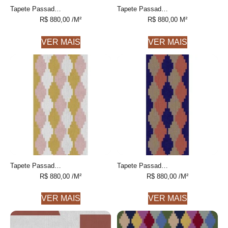
Tapete Passadeira Lasar 1 LISTRADO FEITO À MÃO, 100% ALGODÃO RECICLADO
Tapete Passadeira Marlene 1 geométrico feito à mão, 100% algodão reciclado
R$
880,00
/M²
R$
880,00
M²
VER MAIS
VER MAIS
Tapete Passadeira Tomie Geométrico feito à mão, 100% algodão reciclado
Tapete Passadeira Tomie 1 Geométrico feito à mão, 100% algodão reciclado
R$
880,00
/M²
R$
880,00
/M²
VER MAIS
VER MAIS