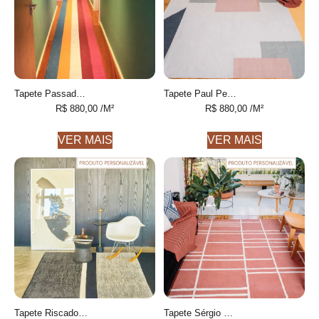
Tapete Passadeira Marlene Geométrico feito à mão, 100% algodão reciclado
Tapete Paul Personalizável Geométrico feito à mão, 100% algodão reciclado
R$
880,00
/M²
R$
880,00
/M²
VER MAIS
VER MAIS
Tapete Riscado Personalizável COM TEXTURA FEITO À MÃO, 100% ALGODÃO RECICLADO
Tapete Sérgio Personalizável Design Moderno feito à mão, 100% algodão reciclado