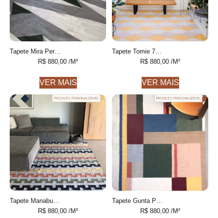
Tapete Mira Personalizável Geométrico feito à mão, 100% algodão reciclado
Tapete Tomie 7 Geométrico feito à mão, 100% algodão reciclado
R$
880,00
/M²
R$
880,00
/M²
VER MAIS
VER MAIS
Tapete Manabu Personalizável Geométrico feito à mão, 100% algodão reciclado
Tapete Gunta Personalizável geométrico feito à mão, 100% algodão reciclado
R$
880,00
/M²
R$
880,00
/M²