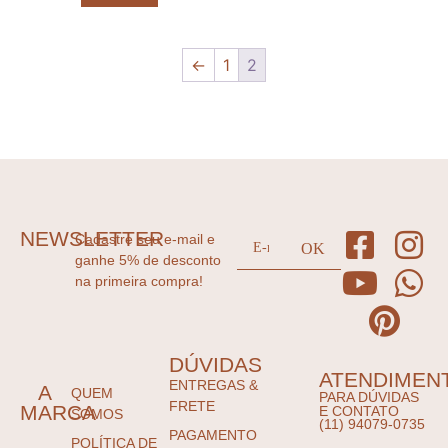
←
1
2
NEWSLETTER
Cadastre seu e-mail e
ganhe 5% de desconto
na primeira compra!
DÚVIDAS
ATENDIMEN
ENTREGAS &
A
QUEM
PARA DÚVIDAS
FRETE
MARCA
E CONTATO
SOMOS
(11) 94079-0735
PAGAMENTO
POLÍTICA DE