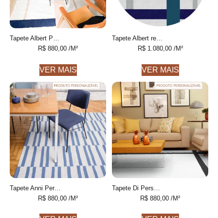
Tapete Albert Personalizável desenhado feito à mão, 100% Algodão reciclado
Tapete Albert redondo 3 desenhado feito à mão, 100% algodão reciclado
R$
880,00
/M²
R$
1.080,00
/M²
VER MAIS
VER MAIS
Tapete Anni Personalizável Listrado feito à mão, 100% algodão reciclado
Tapete Di Personalizável desenhado feito à mão, 100% algodão reciclado
R$
880,00
/M²
R$
880,00
/M²