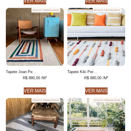
VER MAIS
VER MAIS
Tapete Joan Personalizável Desenhado feito à mão, 100% algodão reciclado
Tapete Kiki Personalizável Listrado, feito à mão, 100% algodão reciclado
R$
880,00
/M²
R$
980,00
/M²
VER MAIS
VER MAIS